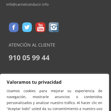
info@carnetconducir.info
ATENCIÓN AL CLIENTE
910 05 99 44
CONDICIONES DE CONTRATACION
Valoramos tu privacidad
AVISO LEGAL
Usamos cookies para mejorar su experiencia de
POLÍTICA DE PRIVACIDAD
navegación, mostrarle anuncios o contenidos
personalizados y analizar nuestro tráfico. Al hacer clic en
POLITICA DE COOKIES
“Aceptar todo” usted da su consentimiento a nuestro uso