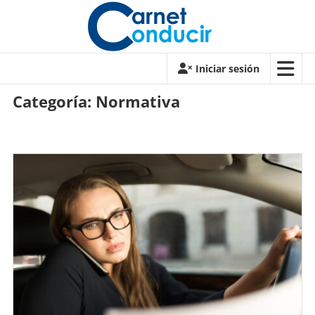
Saltar
contenido
Carnet
Iniciar sesión
de
Categoría:
Normativa
conducir
Carnet
de
conducir