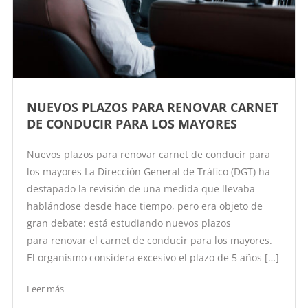
NUEVOS PLAZOS PARA RENOVAR CARNET
DE CONDUCIR PARA LOS MAYORES
Nuevos plazos para renovar carnet de conducir para
los mayores La Dirección General de Tráfico (DGT) ha
destapado la revisión de una medida que llevaba
hablándose desde hace tiempo, pero era objeto de
gran debate: está estudiando nuevos plazos
para renovar el carnet de conducir para los mayores.
El organismo considera excesivo el plazo de 5 años […]
Leer más