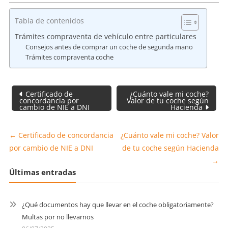
Tabla de contenidos
Trámites compraventa de vehículo entre particulares
Consejos antes de comprar un coche de segunda mano
Trámites compraventa coche
Navegación
Certificado de
¿Cuánto vale mi coche?
de
concordancia por
Valor de tu coche según
cambio de NIE a DNI
Hacienda
entradas
←
Certificado de concordancia
¿Cuánto vale mi coche? Valor
por cambio de NIE a DNI
de tu coche según Hacienda
→
Últimas entradas
¿Qué documentos hay que llevar en el coche obligatoriamente?
Multas por no llevarnos