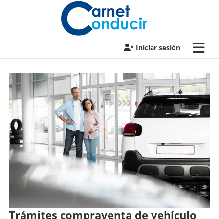
Saltar
contenido
Carnet
Iniciar sesión
de
conducir
Carnet
de
conducir
Trámites compraventa de vehículo