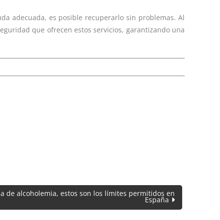
uda adecuada, es posible recuperarlo sin problemas. Al
 seguridad que ofrecen estos servicios, garantizando una
 de alcoholemia, estos son los límites permitidos en
España