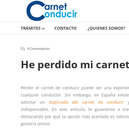
Carnet
Saltar
contenido
de
conducir
TRÁMITES
CONTACTO
¿QUIENES SOMOS?
Carnet
de
conducir
0 Comentarios
He perdido mi carnet
Perder el carnet de conducir puede ser una experie
cualquier conductor. Sin embargo, en España exist
solicitar un
duplicado del carnet de conducir
y
indispensable. En este artículo, te guiaremos a tr
destacando por qué la opción más acertada es solicit
gestoría online.