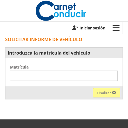
Saltar
contenido
Carnet
Iniciar sesión
de
SOLICITAR INFORME DE VEHÍCULO
conducir
Introduzca la matrícula del vehículo
Carnet
de
Matrícula
conducir
Finalizar