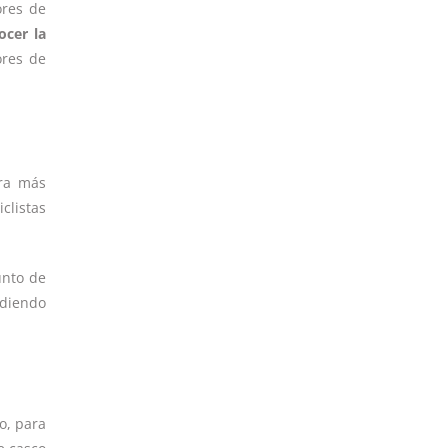
ores de
ocer la
ores de
era más
clistas
unto de
udiendo
o, para