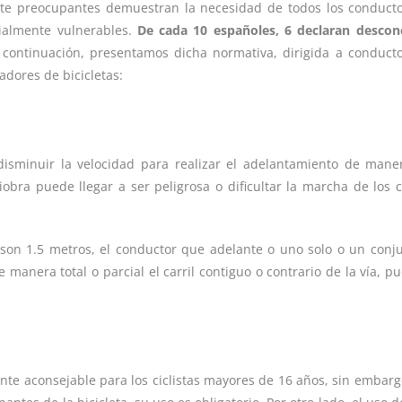
mente preocupantes demuestran la necesidad de todos los conduct
cialmente vulnerables.
De cada 10 españoles, 6 declaran descon
a continuación, presentamos dicha normativa, dirigida a conduct
adores de bicicletas:
 disminuir la velocidad para realizar el adelantamiento de man
ra puede llegar a ser peligrosa o dificultar la marcha de los ci
son 1.5 metros, el conductor que adelante o uno solo o un conj
 manera total o parcial el carril contiguo o contrario de la vía, p
ante aconsejable para los ciclistas mayores de 16 años, sin embarg