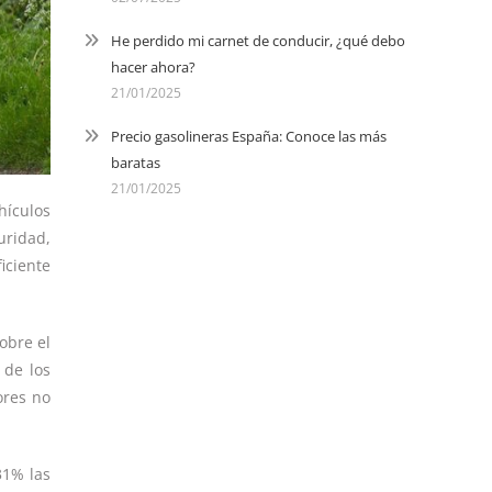
He perdido mi carnet de conducir, ¿qué debo
hacer ahora?
21/01/2025
Precio gasolineras España: Conoce las más
baratas
21/01/2025
hículos
uridad,
iciente
obre el
 de los
ores no
31% las