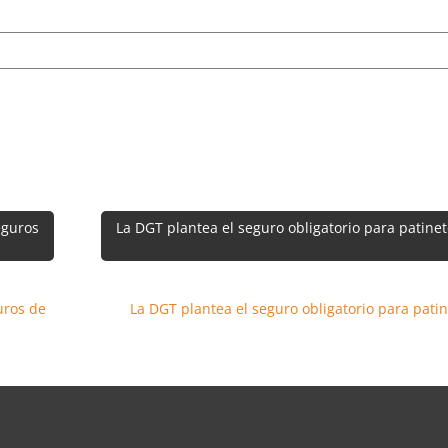
eguros
La DGT plantea el seguro obligatorio para patine
uros de
La DGT plantea el seguro obligatorio para pati