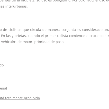
ntes de la bicicleta, su uso es obligatorio. Por otro lado, el uso d
vías interurbanas.
 de ciclistas que circula de manera conjunta es considerado un
n las glorietas, cuando el primer ciclista comience el cruce o entr
os vehículos de motor, prioridad de paso.
do:
señal
stá totalmente prohibida
.