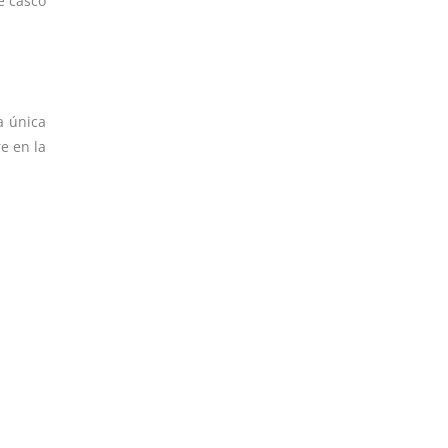
e casco
a única
e en la