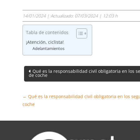
14/01/2024
| Actualizado:
07/03/2024 | 12:03 h
Tabla de contenidos
¡Atención, ciclista!
Adelantamientos
Navegación
Qué es la responsabilidad civil obligatoria en los s
de coche
de
entradas
←
Qué es la responsabilidad civil obligatoria en los seg
coche