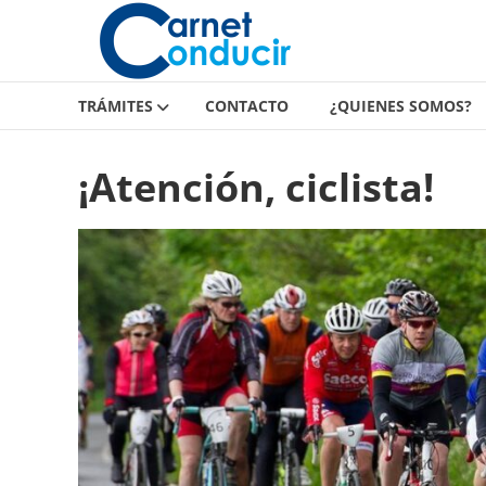
Carnet
Saltar
contenido
de
conducir
TRÁMITES
CONTACTO
¿QUIENES SOMOS?
Carnet
de
¡Atención, ciclista!
conducir