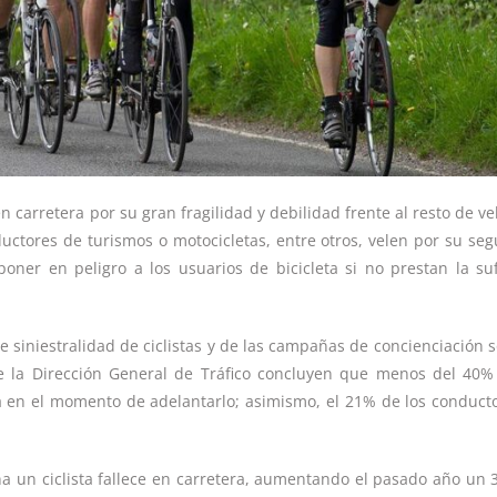
n carretera por su gran fragilidad y debilidad frente al resto de ve
ductores de turismos o motocicletas, entre otros, velen por su seg
er en peligro a los usuarios de bicicleta si no prestan la suf
 siniestralidad de ciclistas y de las campañas de concienciación s
 de la Dirección General de Tráfico concluyen que menos del 40%
a en el momento de adelantarlo; asimismo, el 21% de los conduct
 un ciclista fallece en carretera, aumentando el pasado año un 