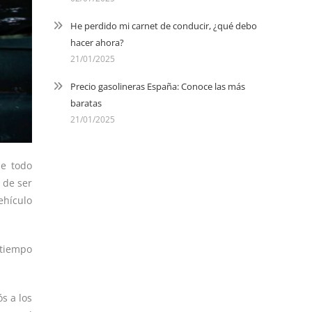
He perdido mi carnet de conducir, ¿qué debo
hacer ahora?
21/01/2025
Precio gasolineras España: Conoce las más
baratas
21/01/2025
ue todo
 de ser
ehículo
 tiempo
s a los