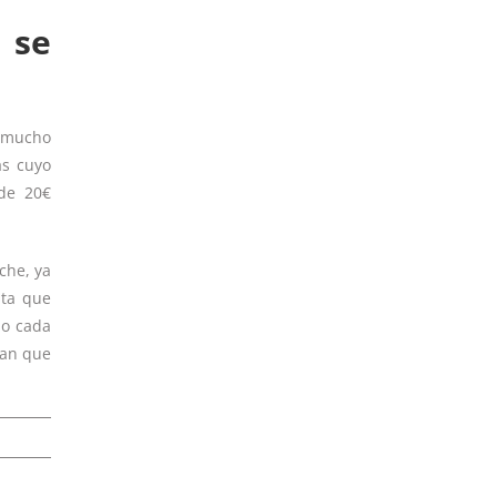
 se
r mucho
as cuyo
 de 20€
che, ya
sta que
do cada
pan que