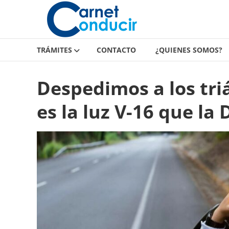
Carnet
Saltar
contenido
de
conducir
TRÁMITES
CONTACTO
¿QUIENES SOMOS?
Carnet
de
Despedimos a los tri
conducir
es la luz V-16 que la