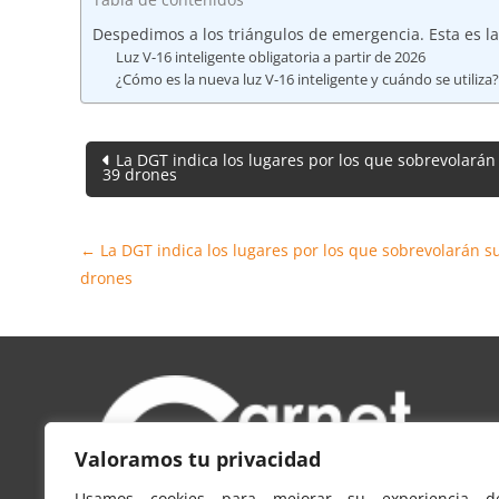
Despedimos a los triángulos de emergencia. Esta es la
Luz V-16 inteligente obligatoria a partir de 2026
¿Cómo es la nueva luz V-16 inteligente y cuándo se utiliza?
Navegación
La DGT indica los lugares por los que sobrevolarán
39 drones
de
entradas
←
La DGT indica los lugares por los que sobrevolarán s
drones
Valoramos tu privacidad
Usamos cookies para mejorar su experiencia d