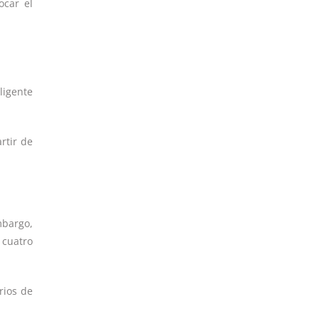
ocar el
ligente
rtir de
mbargo,
 cuatro
rios de