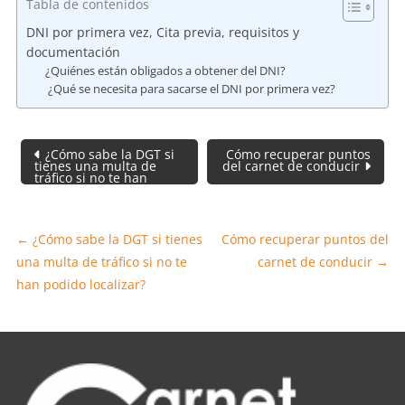
Tabla de contenidos
DNI por primera vez, Cita previa, requisitos y
documentación
¿Quiénes están obligados a obtener del DNI?
¿Qué se necesita para sacarse el DNI por primera vez?
Navegación
¿Cómo sabe la DGT si
Cómo recuperar puntos
de
tienes una multa de
del carnet de conducir
tráfico si no te han
entradas
podido localizar?
←
¿Cómo sabe la DGT si tienes
Cómo recuperar puntos del
una multa de tráfico si no te
carnet de conducir
→
han podido localizar?