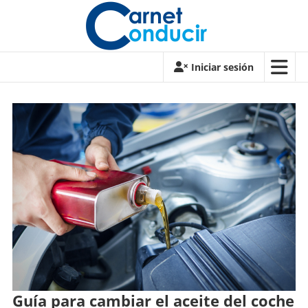
Saltar
contenido
Carnet
Iniciar sesión
de
conducir
Carnet
de
conducir
Guía para cambiar el aceite del coche