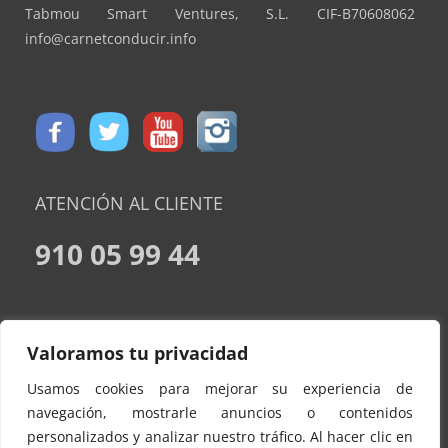
Tabmou Smart Ventures, S.L. CIF-B70608062
info@carnetconducir.info
ATENCIÓN AL CLIENTE
910 05 99 44
CONDICIONES DE CONTRATACION
Valoramos tu privacidad
AVISO LEGAL
Usamos cookies para mejorar su experiencia de
POLÍTICA DE PRIVACIDAD
navegación, mostrarle anuncios o contenidos
personalizados y analizar nuestro tráfico. Al hacer clic en
POLITICA DE COOKIES