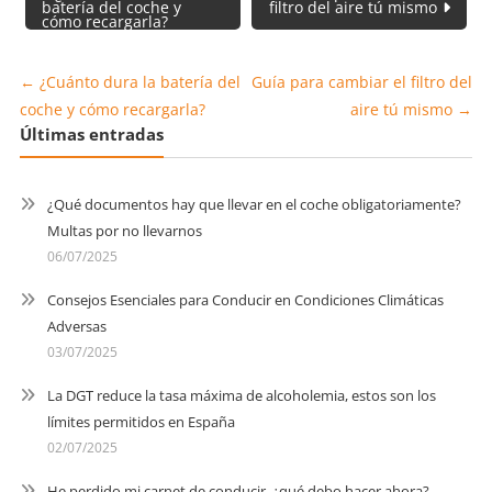
de
batería del coche y
filtro del aire tú mismo
cómo recargarla?
entradas
←
¿Cuánto dura la batería del
Guía para cambiar el filtro del
coche y cómo recargarla?
aire tú mismo
→
Últimas entradas
¿Qué documentos hay que llevar en el coche obligatoriamente?
Multas por no llevarnos
06/07/2025
Consejos Esenciales para Conducir en Condiciones Climáticas
Adversas
03/07/2025
La DGT reduce la tasa máxima de alcoholemia, estos son los
límites permitidos en España
02/07/2025
He perdido mi carnet de conducir, ¿qué debo hacer ahora?