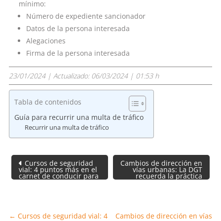
mínimo:
Número de expediente sancionador
Datos de la persona interesada
Alegaciones
Firma de la persona interesada
23/01/2024
| Actualizado:
06/03/2024 | 01:53 h
Tabla de contenidos
Guía para recurrir una multa de tráfico
Recurrir una multa de tráfico
Navegación
Cursos de seguridad
Cambios de dirección en
de
vial: 4 puntos más en el
vías urbanas: La DGT
carnet de conducir para
recuerda la práctica
entradas
los motoristas
habitual que debes
evitar
←
Cursos de seguridad vial: 4
Cambios de dirección en vías