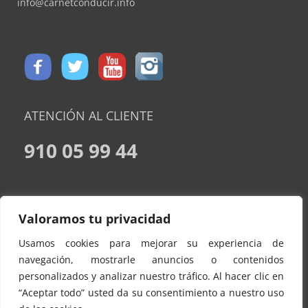
info@carnetconducir.info
ATENCIÓN AL CLIENTE
910 05 99 44
CONDICIONES DE CONTRATACION
Valoramos tu privacidad
AVISO LEGAL
Usamos cookies para mejorar su experiencia de
POLÍTICA DE PRIVACIDAD
navegación, mostrarle anuncios o contenidos
personalizados y analizar nuestro tráfico. Al hacer clic en
POLITICA DE COOKIES
“Aceptar todo” usted da su consentimiento a nuestro uso
CONTACTO