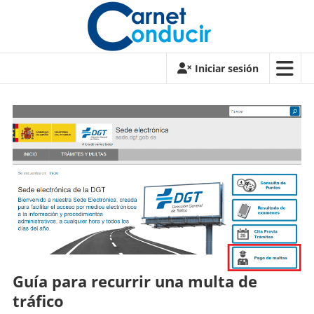
Saltar
contenido
Carnet
Iniciar sesión
de
conducir
Carnet
de
conducir
Guía para recurrir una multa de
tráfico