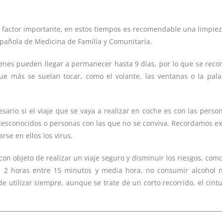
 factor importante, en estos tiempos es recomendable una limpiez
pañola de Medicina de Familia y Comunitaria.
enes pueden llegar a permanecer hasta 9 días, por lo que se rec
que más se suelan tocar, como el volante, las ventanas o la pal
esario si el viaje que se vaya a realizar en coche es con las perso
on desconocidos o personas con las que no se conviva. Recordamos e
se en ellos los virus.
n objeto de realizar un viaje seguro y disminuir los riesgos, como
a 2 horas entre 15 minutos y media hora, no consumir alcohol n
 utilizar siempre, aunque se trate de un corto recorrido, el cint