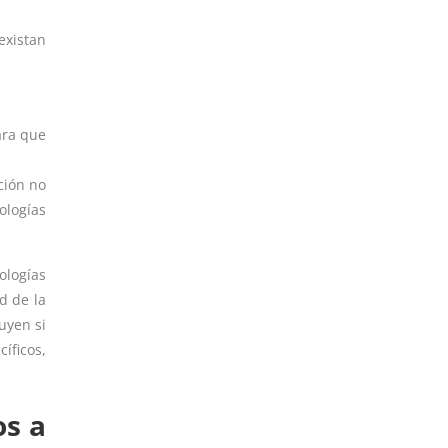
existan
ara que
ción no
ologías
ologías
d de la
uyen si
íficos,
os a