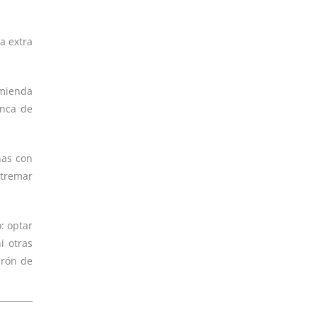
a extra
omienda
anca de
nas con
xtremar
: optar
i otras
urón de