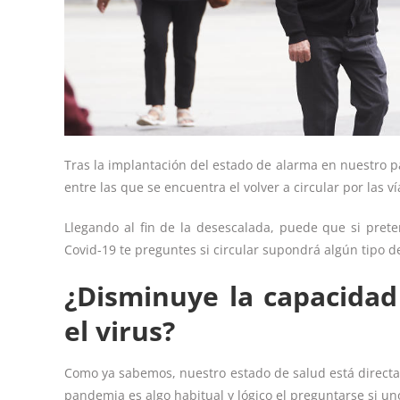
Tras la implantación del estado de alarma en nuestro pa
entre las que se encuentra el volver a circular por las 
Llegando al fin de la desescalada, puede que si prete
Covid-19 te preguntes si circular supondrá algún tipo de
¿Disminuye la capacida
el virus?
Como ya sabemos, nuestro estado de salud está directam
pandemia es algo habitual y lógico el preguntarse si uno