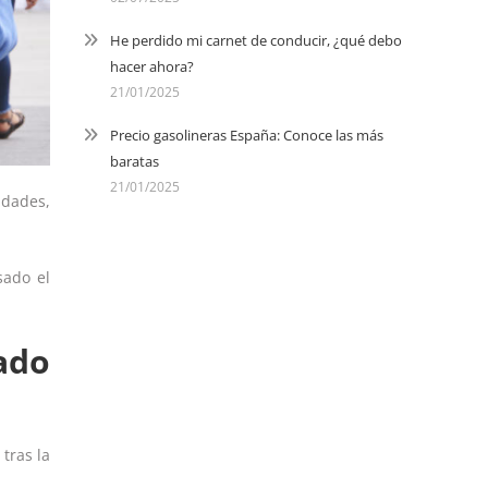
He perdido mi carnet de conducir, ¿qué debo
hacer ahora?
21/01/2025
Precio gasolineras España: Conoce las más
baratas
21/01/2025
idades,
sado el
ado
tras la