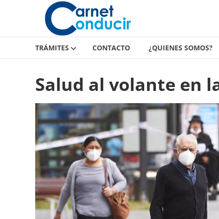
Carnet
Saltar
contenido
de
conducir
TRÁMITES
CONTACTO
¿QUIENES SOMOS?
Carnet
de
Salud al volante en 
conducir