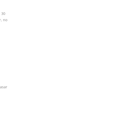
e 30
r, no
pasar