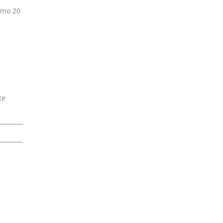
imo 20
te