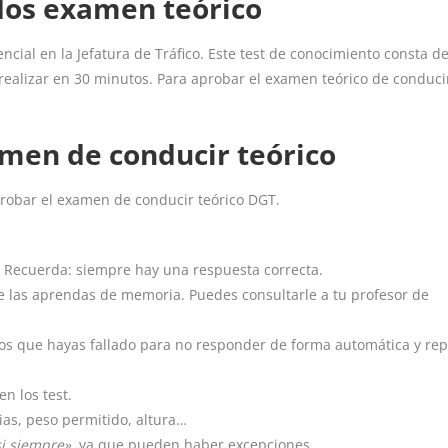
idos examen teórico
cial en la Jefatura de Tráfico. Este test de conocimiento consta d
realizar en 30 minutos. Para aprobar el examen teórico de conduci
men de conducir teórico
probar el examen de conducir teórico DGT.
. Recuerda: siempre hay una respuesta correcta.
e las aprendas de memoria. Puedes consultarle a tu profesor de
uellos que hayas fallado para no responder de forma automática y re
en los test.
ias, peso permitido, altura…
i siempre»
, ya que pueden haber excepciones.