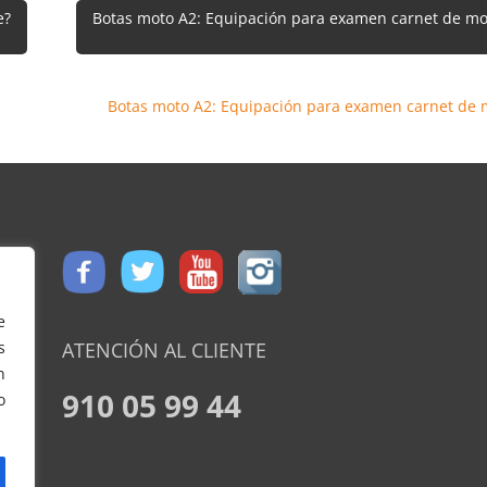
e?
Botas moto A2: Equipación para examen carnet de mo
Botas moto A2: Equipación para examen carnet de
e
ATENCIÓN AL CLIENTE
s
n
910 05 99 44
o