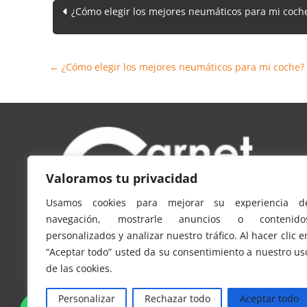
Navegación
¿Cómo elegir los mejores neumáticos para mi coch
de
entradas
←
¿Cómo elegir los mejores neumáticos para mi coche?
Valoramos tu privacidad
Usamos cookies para mejorar su experiencia d
navegación, mostrarle anuncios o contenido
personalizados y analizar nuestro tráfico. Al hacer clic e
carnetconducir.info es un sitio web propiedad de
“Aceptar todo” usted da su consentimiento a nuestro us
Tabmou Smart Ventures, S.L. CIF-B70608062
de las cookies.
info@carnetconducir.info
Personalizar
Rechazar todo
Aceptar todo