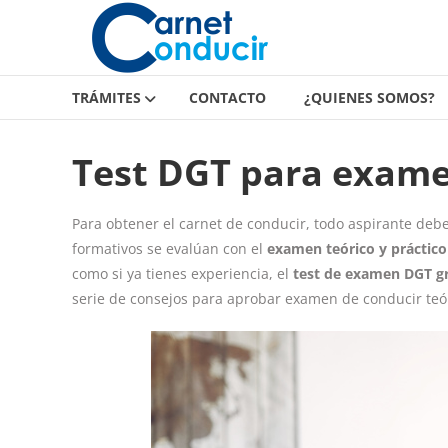
Carnet
Saltar
contenido
de
conducir
TRÁMITES
CONTACTO
¿QUIENES SOMOS?
Carnet
de
Test DGT para examen
conducir
Para obtener el carnet de conducir, todo aspirante deb
formativos se evalúan con el
examen teórico y práctico
como si ya tienes experiencia, el
test de examen DGT gr
serie de consejos para aprobar examen de conducir teó