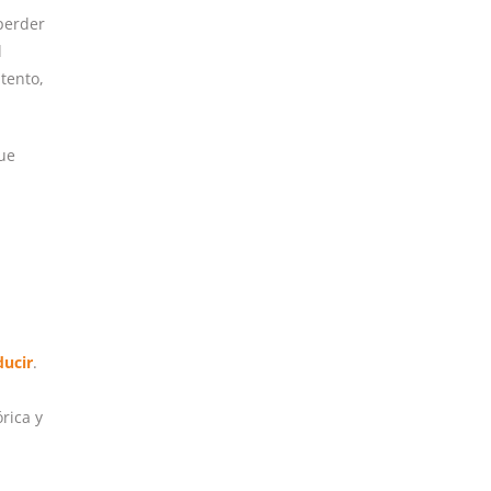
perder
l
ntento,
que
ducir
.
rica y