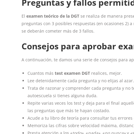
Preguntas y fallos permit
El
examen teórico de la DGT
se realiza de manera presen
preguntas con 3 posibles respuestas (en ocasiones 2) a 
se deberán cometer más de 3 fallos.
Consejos para aprobar exa
A continuación, te damos una serie de consejos para a
Cuantos más
test examen DGT
realices, mejor.
Lee detenidamente cada pregunta y no elijas al azar
Trata de razonar y comprender cada pregunta y no t
autoescuela si tienes alguna duda.
Repite varias veces los test y deja para el final aq
las preguntas que más te hayan costado.
Acude a tu libro de teoría para consultar tus errores 
Memoriza las cifras sobre velocidad máxima, distanc
Presta atención a los «
todo»
, «
nada»
, «
no nunca»
y
«s