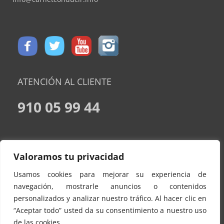
ATENCIÓN AL CLIENTE
910 05 99 44
CONDICIONES DE CONTRATACION
Valoramos tu privacidad
AVISO LEGAL
Usamos cookies para mejorar su experiencia de
POLÍTICA DE PRIVACIDAD
navegación, mostrarle anuncios o contenidos
personalizados y analizar nuestro tráfico. Al hacer clic en
POLITICA DE COOKIES
“Aceptar todo” usted da su consentimiento a nuestro uso
CONTACTO
de las cookies.