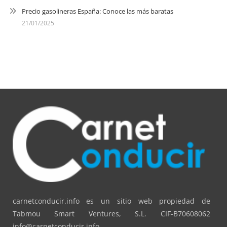
Precio gasolineras España: Conoce las más baratas
21/01/2025
carnetconducir.info es un sitio web propiedad de
Tabmou Smart Ventures, S.L. CIF-B70608062
info@carnetconducir.info