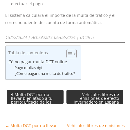
efectuar el pago.
El sistema calculará el importe de la multa de tráfico y el
correspondiente descuento de forma automática.
13/02/2024
| Actualizado:
06/03/2024 | 01:29 h
Tabla de contenidos
Cómo pagar multa DGT online
Pago multas dgt
¿Cómo pagar una multa de tráfico?
Navegación
Multa DGT por no
Vehículos libres de
de
llevar bien atado a tu
emisiones de efecto
perro: Eficacia de los
invernadero en España
entradas
sistemas de retención
para 2050
para mascotas
←
Multa DGT por no llevar
Vehículos libres de emisiones