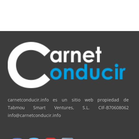
carnetconducir.info es un sitio web propiedad de
Tabmou Smart Ventures, S.L. CIF-B70608062
info@carnetconducir.info