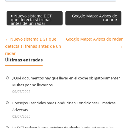
Navegación
Nuevo sistema DGT
Google Maps: Avisos de
de
que detecta si frenas
radar
antes de un radar
entradas
←
Nuevo sistema DGT que
Google Maps: Avisos de radar
detecta si frenas antes de un
→
radar
Últimas entradas
¿Qué documentos hay que llevar en el coche obligatoriamente?
Multas por no llevarnos
06/07/2025
Consejos Esenciales para Conducir en Condiciones Climáticas
Adversas
03/07/2025
La DGT reduce la tasa máxima de alcoholemia, estos son los