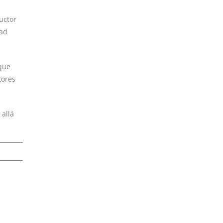
uctor
dad
que
tores
 allá