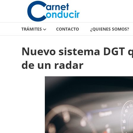
Carnet
Saltar
contenido
de
conducir
TRÁMITES
CONTACTO
¿QUIENES SOMOS?
Carnet
de
Nuevo sistema DGT qu
conducir
de un radar