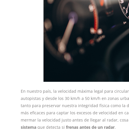
En nuestro país, la velocidad máxima legal para circula
autopistas y desde los 30 km/h a 50 km/h en zonas ur
tanto para preservar nuestra integridad física como la 
más eficaces para captar los excesos de velocidad en 
mermar la velocidad justo antes de llegar al radar, cos
sistema
que detecta si
frenas antes de un radar
.