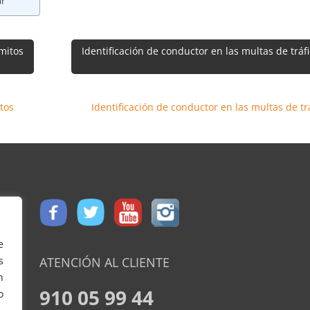
ar
mitos
Identificación de conductor en las multas de tráf
tos
Identificación de conductor en las multas de tr
e
ATENCIÓN AL CLIENTE
s
n
910 05 99 44
o