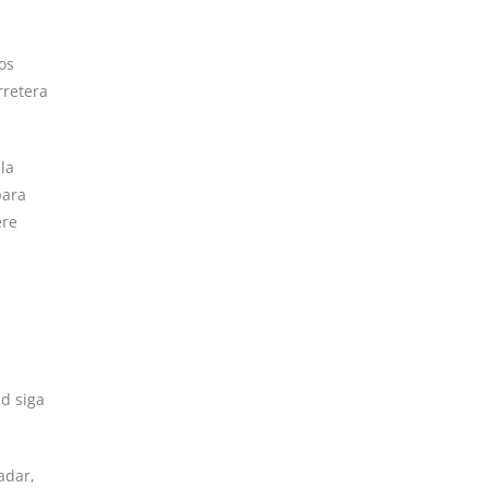
os
rretera
la
para
ere
ad siga
adar,