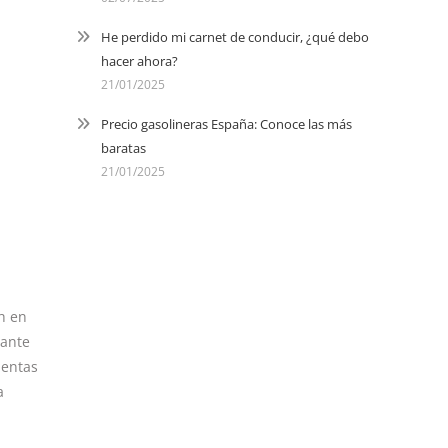
He perdido mi carnet de conducir, ¿qué debo
hacer ahora?
21/01/2025
Precio gasolineras España: Conoce las más
baratas
21/01/2025
h en
tante
ientas
a