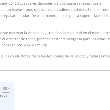
r sentido. Estos radares disponen de dos cámaras repartidas en
s en un mayor tramo de recorrido, pudiendo así detectar si el cond
sobrepasar el radar. De esta manera, no se podrá superar la veloci
amente merman la velocidad y cumplen la legalidad en el momento 
r el detector de radar, práctica bastante peligrosa para los conduc
e penaliza con 200€ de multa.
e los conductores respeten los límites de velocidad y radares más
 radar