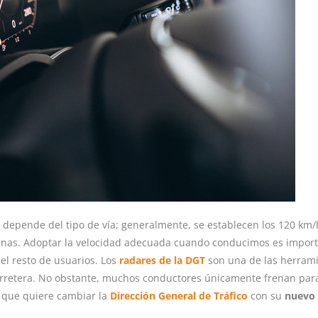
r depende del tipo de vía; generalmente, se establecen los 120 km/
banas. Adoptar la velocidad adecuada cuando conducimos es impor
del resto de usuarios. Los
radares de la DGT
son una de las herram
carretera. No obstante, muchos conductores únicamente frenan par
a que quiere cambiar la
Dirección General de Tráfico
con su
nuevo