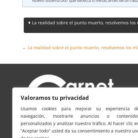
Nuevo sistema DGT que detecta si frenas antes de un rad
Navegación
La realidad sobre el punto muerto, resolvemos los 
de
entradas
←
La realidad sobre el punto muerto, resolvemos los mi
Valoramos tu privacidad
Usamos cookies para mejorar su experiencia d
navegación, mostrarle anuncios o contenido
personalizados y analizar nuestro tráfico. Al hacer clic e
carnetconducir.info es un sitio web propiedad de
“Aceptar todo” usted da su consentimiento a nuestro us
Tabmou Smart Ventures, S.L. CIF-B70608062