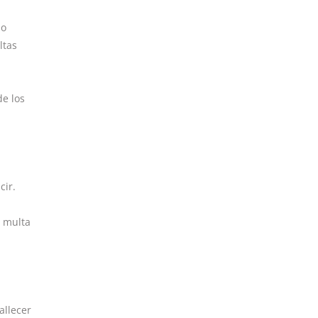
mo
ltas
de los
cir.
a multa
allecer