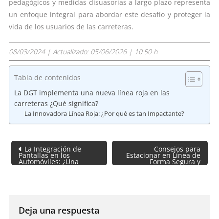
pedagógicos y medidas disuasorias a largo plazo representa
un enfoque integral para abordar este desafío y proteger la
vida de los usuarios de las carreteras.
08/03/2024
| Actualizado:
05/06/2026 | 10:50 h
Tabla de contenidos
La DGT implementa una nueva línea roja en las
carreteras ¿Qué significa?
La Innovadora Línea Roja: ¿Por qué es tan Impactante?
Navegación
La Integración de
Consejos para
de
Pantallas en los
Estacionar en Línea de
Automóviles: ¿Una
Forma Segura y
entradas
Amenaza para la
Efectiva
Seguridad Vial?
Deja una respuesta