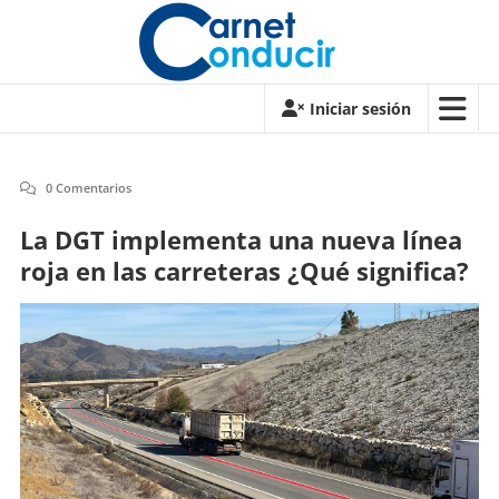
Saltar
contenido
Carnet
Iniciar sesión
de
conducir
0 Comentarios
Carnet
La DGT implementa una nueva línea
de
roja en las carreteras ¿Qué significa?
conducir