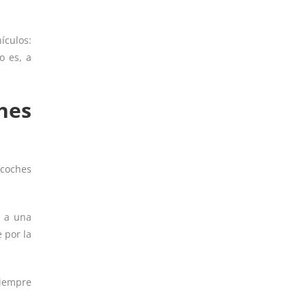
ículos:
o es, a
hes
 coches
n a una
 por la
 siempre