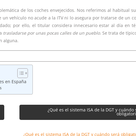
lemática de los coches envejecidos. Nos referimos al habitual s
 un vehículo no acude a la ITV ni lo asegura por tratarse de un c
do; por ello, el titular considera innecesario estar al día en t
ra
trasladarse por unas pocas calles de un pueblo
. Se trata de típi
n alguna.
hes en España
s
¿Qué es el sistema ISA de la DGT y cuándo 
obligator
¿Qué es el sistema ISA de la DGT y cuándo será obligat