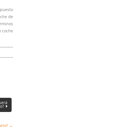
upuesto
oche de
érminos
co coche
será
io?
orio?
→