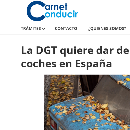
Carnet
Saltar
contenido
de
conducir
TRÁMITES
CONTACTO
¿QUIENES SOMOS?
Carnet
de
La DGT quiere dar de
conducir
coches en España