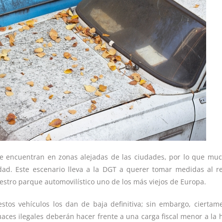
se encuentran en zonas alejadas de las ciudades, por lo que mu
idad. Este escenario lleva a la DGT a querer tomar medidas al r
stro parque automovilístico uno de los más viejos de Europa.
stos vehículos los dan de baja definitiva; sin embargo, ciertam
ces ilegales deberán hacer frente a una carga fiscal menor a la 