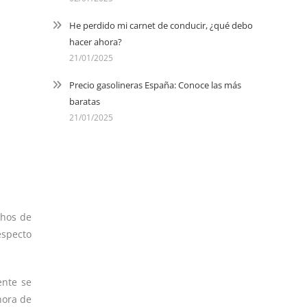
He perdido mi carnet de conducir, ¿qué debo
hacer ahora?
21/01/2025
Precio gasolineras España: Conoce las más
baratas
21/01/2025
chos de
especto
ente se
hora de