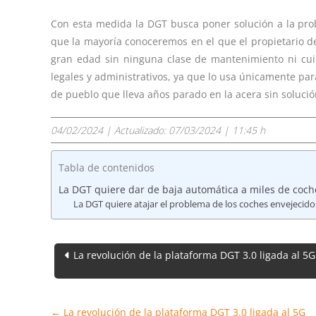
Con esta medida la DGT busca poner solución a la prob
que la mayoría conoceremos en el que el propietario de
gran edad sin ninguna clase de mantenimiento ni cuida
legales y administrativos, ya que lo usa únicamente pa
de pueblo que lleva años parado en la acera sin solució
04/02/2024
| Actualizado:
07/03/2024 | 11:45 h
Tabla de contenidos
La DGT quiere dar de baja automática a miles de coc
La DGT quiere atajar el problema de los coches envejecido
Navegación
La revolución de la plataforma DGT 3.0 ligada al 5G
de
entradas
←
La revolución de la plataforma DGT 3.0 ligada al 5G