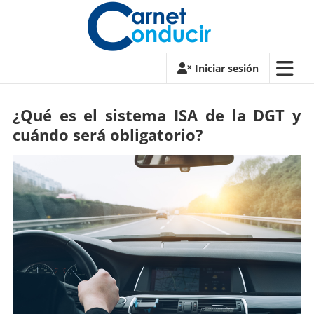
Saltar
contenido
Carnet
Iniciar sesión
de
conducir
¿Qué es el sistema ISA de la DGT y
cuándo será obligatorio?
Carnet
de
conducir