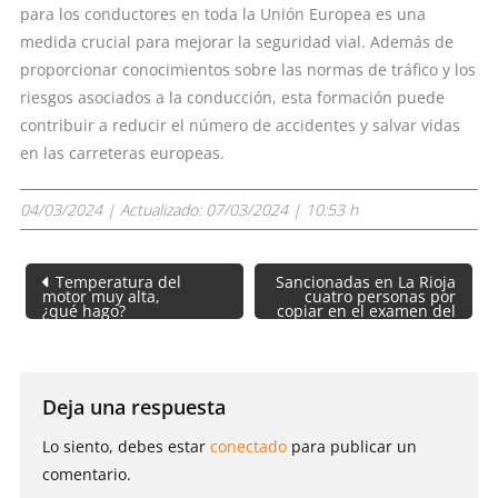
para los conductores en toda la Unión Europea es una
medida crucial para mejorar la seguridad vial. Además de
proporcionar conocimientos sobre las normas de tráfico y los
riesgos asociados a la conducción, esta formación puede
contribuir a reducir el número de accidentes y salvar vidas
en las carreteras europeas.
04/03/2024
| Actualizado:
07/03/2024 | 10:53 h
Navegación
Temperatura del
Sancionadas en La Rioja
de
motor muy alta,
cuatro personas por
¿qué hago?
copiar en el examen del
entradas
permiso de conducir
Deja una respuesta
Lo siento, debes estar
conectado
para publicar un
comentario.