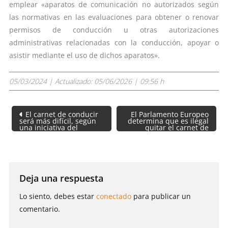
emplear «aparatos de comunicación no autorizados según
las normativas en las evaluaciones para obtener o renovar
permisos de conducción u otras autorizaciones
administrativas relacionadas con la conducción, apoyar o
asistir mediante el uso de dichos aparatos».
05/03/2024
| Actualizado:
05/06/2026 | 09:56 h
Navegación
El carnet de conducir
El Parlamento Europeo
de
será más difícil, según
determina que es ilegal
una iniciativa del
quitar el carnet de
entradas
Parlamento Europeo
conducir a los mayores
de 65 años
Deja una respuesta
Lo siento, debes estar
conectado
para publicar un
comentario.