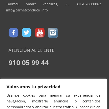
Tabmou Smart Ventures, S.L. CIF-B70608062
info@carnetconducir.info
ATENCIÓN AL CLIENTE
910 05 99 44
CONDICIONES DE CONTRATACION
Valoramos tu privacidad
AVISO LEGAL
Usamos cookies para mejorar su experiencia de
POLÍTICA DE PRIVACIDAD
navegación, mostrarle anuncios o contenidos
personalizados y analizar nuestro tráfico. Al hacer clic en
POLITICA DE COOKIES