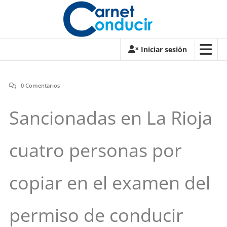
Saltar
contenido
Carnet
Iniciar sesión
de
conducir
0 Comentarios
Carnet
Sancionadas en La Rioja
de
conducir
cuatro personas por
copiar en el examen del
permiso de conducir