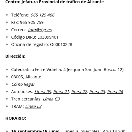
Centro: Jefatura Provincial de tráfico de Alicante
Teléfono:
965 125 466
Fax: 965 925 759
Correo:
jpta@dgt.es
Código DIR3: E03099401
Oficina de registro: O00010228
Dirección:
Catedrático Ferré Vidiella, 4 (esquina San Juan Bosco, 12)
03005, Alicante
Cómo llegar
Autobuses:
Línea 09
,
línea 21
,
línea 22
,
línea 23
,
línea 24
Tren cercanías:
Línea C3
TRAM:
Línea L3
HORARIO:
16 septiembre-15 junio
: Lunes a miércoles: 8,30-14,30h;