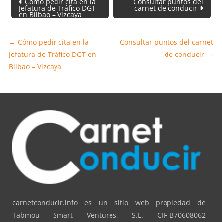
Cómo pedir cita en la
Consultar puntos del
de
Jefatura de Tráfico DGT
carnet de conducir
en Bilbao – Vizcaya
entradas
←
Cómo pedir cita en la
Consultar puntos del carnet
Jefatura de Tráfico DGT en
de conducir
→
Bilbao – Vizcaya
carnetconducir.info es un sitio web propiedad de
Tabmou Smart Ventures, S.L. CIF-B70608062