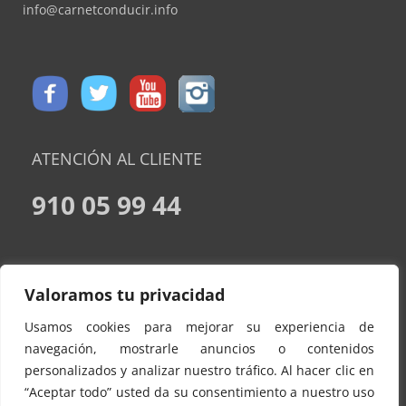
info@carnetconducir.info
ATENCIÓN AL CLIENTE
910 05 99 44
CONDICIONES DE CONTRATACION
Valoramos tu privacidad
AVISO LEGAL
Usamos cookies para mejorar su experiencia de
POLÍTICA DE PRIVACIDAD
navegación, mostrarle anuncios o contenidos
personalizados y analizar nuestro tráfico. Al hacer clic en
POLITICA DE COOKIES
“Aceptar todo” usted da su consentimiento a nuestro uso
CONTACTO